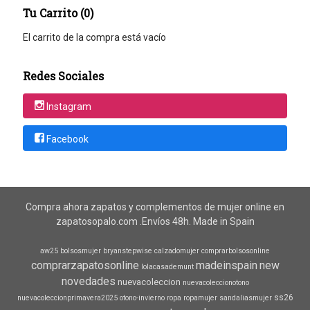
Tu Carrito (0)
El carrito de la compra está vacío
Redes Sociales
Instagram
Facebook
Compra ahora zapatos y complementos de mujer online en
zapatosopalo.com .Envíos 48h. Made in Spain
aw25
bolsosmujer
bryanstepwise
calzadomujer
comprarbolsosonline
comprarzapatosonline
madeinspain
new
lolacasademunt
novedades
nuevacoleccion
nuevacoleccionotono
ss26
nuevacoleccionprimavera2025
otono-invierno
ropa
ropamujer
sandaliasmujer