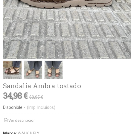
Sandalia Ambra tostado
34,98 €
69,95 €
Disponible
-
(Imp. Incluidos)
Ver descripción
Marca
:
WALK & FLY