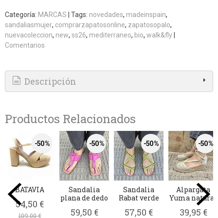
Categoría:
MARCAS
|
Tags:
novedades
madeinspain
sandaliasmujer
comprarzapatosonline
zapatosopalo
nuevacoleccion
new
ss26
mediterraneo
bio
walk&fly
|
Comentarios
Descripción
Productos Relacionados
-50 %
-50 %
-50 %
-50 %
BATAVIA
Sandalia
Sandalia
Alpargata
plana de dedo
Rabat verde
Yuma natural
54,50 €
59,50 €
57,50 €
39,95 €
109,00 €