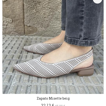
Zapato Misette beig
32,13 €
45,90 €