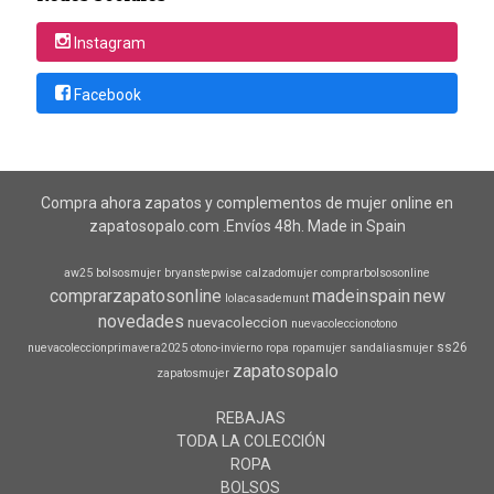
Instagram
Facebook
Compra ahora zapatos y complementos de mujer online en
zapatosopalo.com .Envíos 48h. Made in Spain
aw25
bolsosmujer
bryanstepwise
calzadomujer
comprarbolsosonline
comprarzapatosonline
madeinspain
new
lolacasademunt
novedades
nuevacoleccion
nuevacoleccionotono
ss26
nuevacoleccionprimavera2025
otono-invierno
ropa
ropamujer
sandaliasmujer
zapatosopalo
zapatosmujer
REBAJAS
TODA LA COLECCIÓN
ROPA
BOLSOS