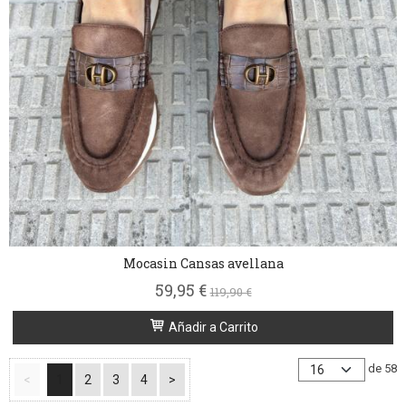
Mocasin Cansas avellana
59,95 €
119,90 €
Añadir a Carrito
de 58
<
1
2
3
4
>