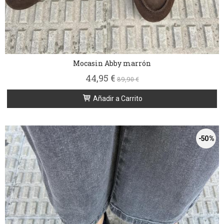
Mocasin Abby marrón
44,95 €
89,90 €
Añadir a Carrito
-50 %