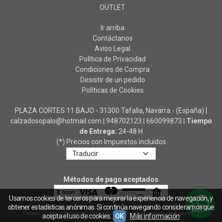
OUTLET
Ir arriba
Contáctanos
Aviso Legal
Política de Privacidad
Condiciones de Compra
Desistir de un pedido
Políticas de Cookies
PLAZA CORTES 11 BAJO - 31300 Tafalla, Navarra - (España) |
calzadosopalo@hotmail.com |
948702123
|
660099873
|
Tiempo
de Entrega:
24-48 H
(*) Precios con Impuestos incluidos
Métodos de pago aceptados
Usamos cookies de terceros para mejorar la experiencia de navegación, y
obtener estadísticas anónimas. Si continúa navegando consideramos que
Zapatos Ópalo
- Copyright © 2026 [32328] - Con la tecnología de Palbin.com
acepta el uso de cookies.
OK
Más información