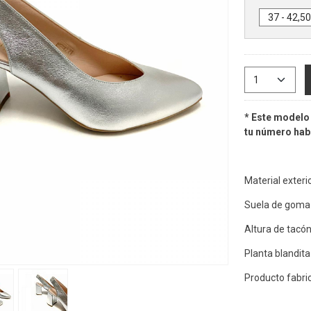
* Este modelo 
tu número habi
Material exterior
Suela de goma f
Altura de tacó
Planta blandita
Producto fabri