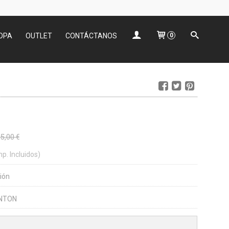
OPA
OUTLET
CONTÁCTANOS
0
5,00 €
mp. Incluidos)
ión
NTON