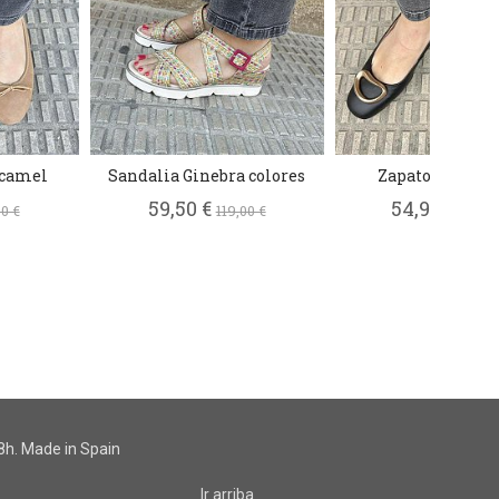
 camel
Sandalia Ginebra colores
Zapato Betty n
59,50 €
54,95 €
0 €
119,00 €
109,9
h. Made in Spain
Ir arriba