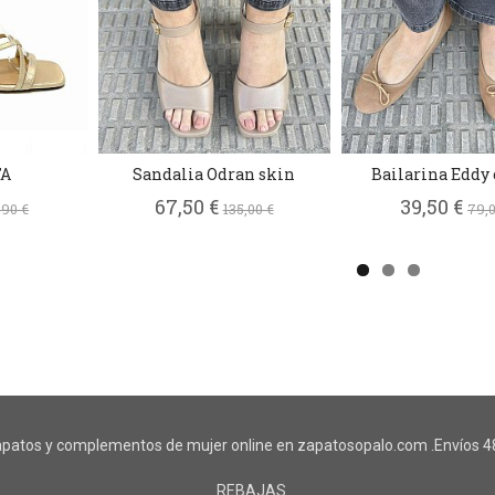
TA
Sandalia Odran skin
Bailarina Eddy
67,50 €
39,50 €
,90 €
135,00 €
79,0
patos y complementos de mujer online en zapatosopalo.com .Envíos 48
REBAJAS