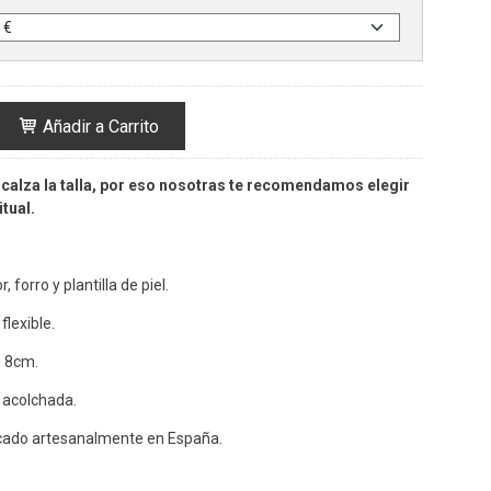
Añadir a Carrito
calza la talla, por eso nosotras te recomendamos elegir
tual.
, forro y plantilla de piel.
lexible.
n 8cm.
 acolchada.
cado artesanalmente en España.