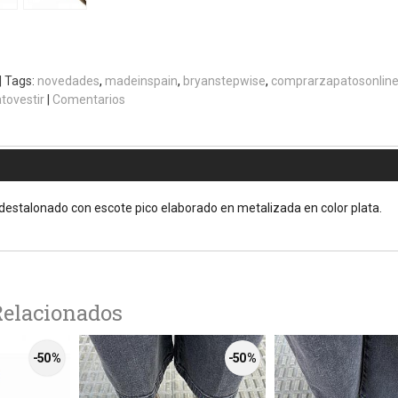
|
Tags:
novedades
madeinspain
bryanstepwise
comprarzapatosonlin
tovestir
|
Comentarios
destalonado con escote pico elaborado en metalizada en color plata.
Relacionados
-50 %
-50 %