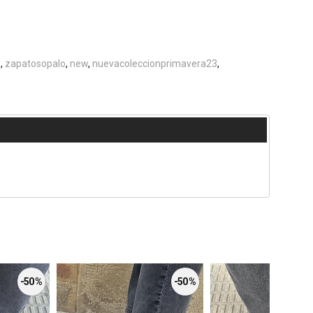
e
zapatosopalo
new
nuevacoleccionprimavera23
-50 %
-50 %