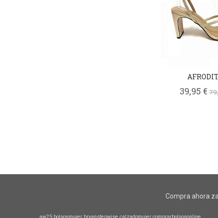
AFRODI
39,95 €
79
Compra ahora za
aw25
bolsosmujer
bryanstepwise
calzadomujer
comprarbolsosonline