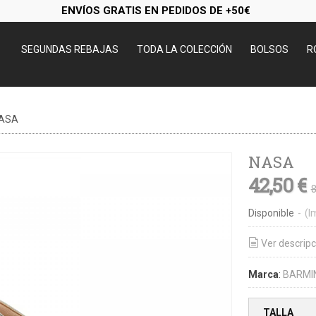
ENVÍOS GRATIS EN PEDIDOS DE +50€
SEGUNDAS REBAJAS
TODA LA COLECCIÓN
BOLSOS
R
ASA
NASA
42,50 €
8
Disponible
-
(I
Ver descripc
Marca
:
BARMI
TALLA