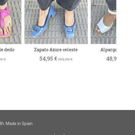
de dedo
Zapato Azure celeste
Alpargata Sia b
54,95 €
48,97 €
00 €
109,90 €
69,95
h. Made in Spain