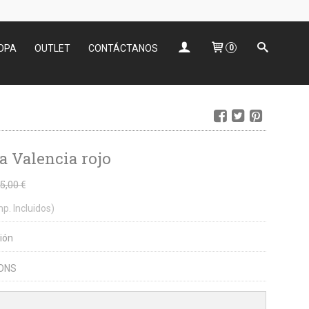
OPA
OUTLET
CONTÁCTANOS
0
a Valencia rojo
5,00 €
mp. Incluidos)
ión
ONS