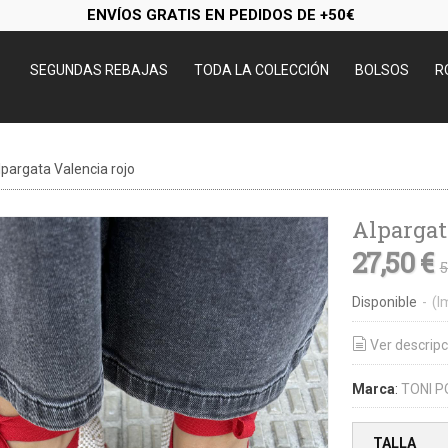
ENVÍOS GRATIS EN PEDIDOS DE +50€
SEGUNDAS REBAJAS
TODA LA COLECCIÓN
BOLSOS
R
lpargata Valencia rojo
Alpargat
27,50 €
5
Disponible
-
(I
Ver descripc
Marca
:
TONI P
TALLA