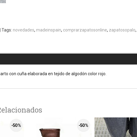
|
Tags:
novedades
madeinspain
comprarzapatosonline
zapatosopalo
arto con cuña elaborada en tejido de algodón color rojo.
Relacionados
-50 %
-50 %