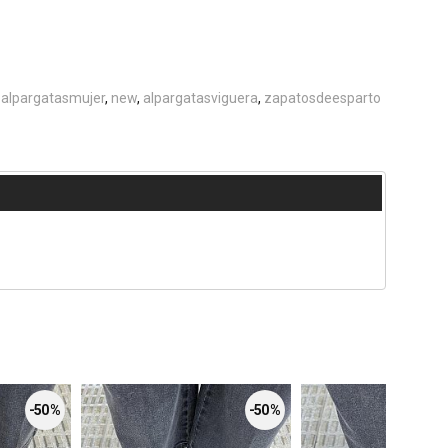
alpargatasmujer
new
alpargatasviguera
zapatosdeesparto
-50 %
-50 %