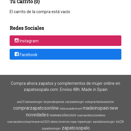
Tu Carrito (0)
El carrito de la compra está vacío
Redes Sociales
Instagram
Facebook
Compra ahora zapatos y complementos de mujer online en
zapatosopalo.com .Envíos 48h. Made in Spain
aw25
bolsosmujer
bryanstepwise
calzadomujer
comprarbolsosonline
comprarzapatosonline
madeinspain
new
lolacasademunt
novedades
nuevacoleccion
nuevacoleccionotono
ss26
nuevacoleccionprimavera2025
otono-invierno
ropa
ropamujer
sandaliasmujer
zapatosopalo
zapatosmujer