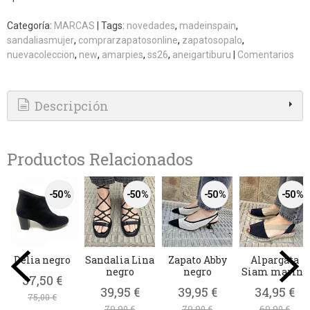
Categoría:
MARCAS
|
Tags:
novedades
madeinspain
sandaliasmujer
comprarzapatosonline
zapatosopalo
nuevacoleccion
new
amarpies
ss26
aneigartiburu
|
Comentarios
Descripción
Productos Relacionados
-50 %
-50 %
-50 %
-50 %
Delia negro
Sandalia Lina
Zapato Abby
Alpargata
negro
negro
Siam marino
37,50 €
39,95 €
39,95 €
34,95 €
75,00 €
79,90 €
79,90 €
69,90 €