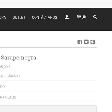
OPA
OUTLET
CONTÁCTANOS
0
 Sarape negra
15,00 €
mp. Incluidos)
ión
RT CLASS