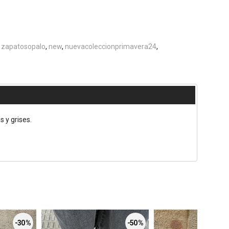
zapatosopalo
new
nuevacoleccionprimavera24
 y grises.
-30 %
-50 %