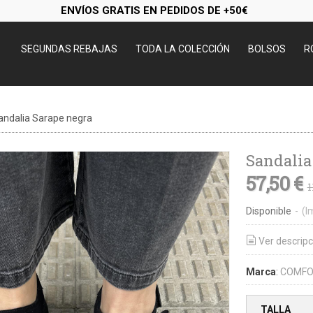
ENVÍOS GRATIS EN PEDIDOS DE +50€
SEGUNDAS REBAJAS
TODA LA COLECCIÓN
BOLSOS
R
andalia Sarape negra
Sandalia
57,50 €
1
Disponible
-
(I
Ver descripc
Marca
:
COMFO
TALLA