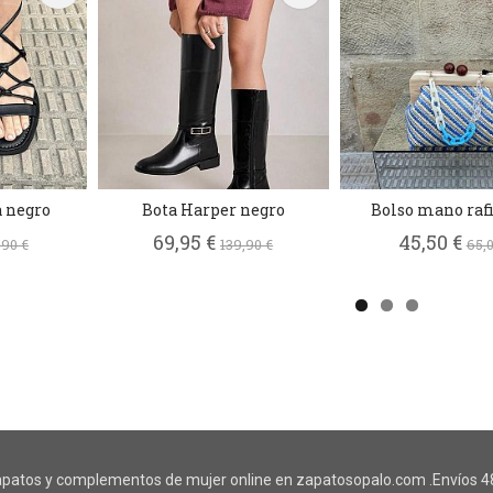
a negro
Bota Harper negro
Bolso mano rafi
69,95 €
45,50 €
,90 €
139,90 €
65,0
patos y complementos de mujer online en zapatosopalo.com .Envíos 48