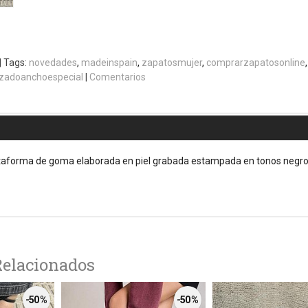
|
Tags:
novedades
madeinspain
zapatosmujer
comprarzapatosonline
lzadoanchoespecial
|
Comentarios
taforma de goma elaborada en piel grabada estampada en tonos negros
Relacionados
-50 %
-50 %