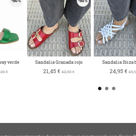
-50 %
-50 %
way verde
Sandalia Granada rojo
Sandalia Ibiza 
21,45 €
24,95 €
,00 €
42,90 €
49,9