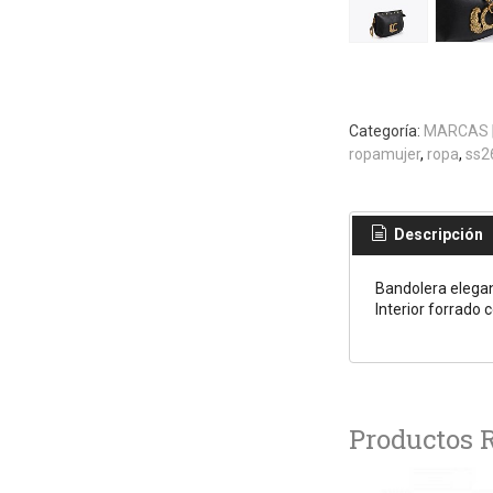
Categoría:
MARCAS
ropamujer
ropa
ss2
Descripción
Bandolera elegan
Interior forrado
Productos 