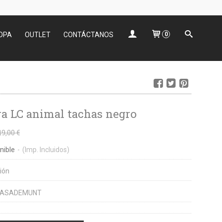
OPA
OUTLET
CONTÁCTANOS
0
a LC animal tachas negro
19,00 €
nible
-
(Imp. Incluidos)
ión
CASADEMUNT