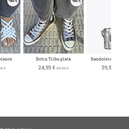
-50 %
-50 %
blanco
Botin Tribu plata
Bandolera trenzad
24,95 €
59,50 €
0 €
49,90 €
119,00