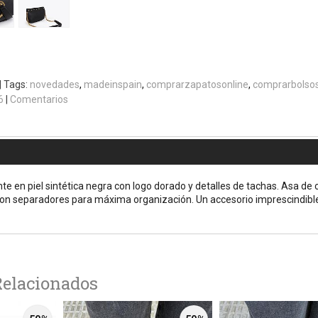
|
Tags:
novedades
madeinspain
comprarzapatosonline
comprarbolsos
6
|
Comentarios
te en piel sintética negra con logo dorado y detalles de tachas. Asa de 
 con separadores para máxima organización. Un accesorio imprescindible
Relacionados