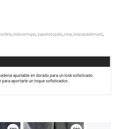
online
bolsosmujer
zapatosopalo
new
lolacasademunt
cadena ajustable en dorado para un look sofisticado.
 para aportarle un toque sofisticadco.