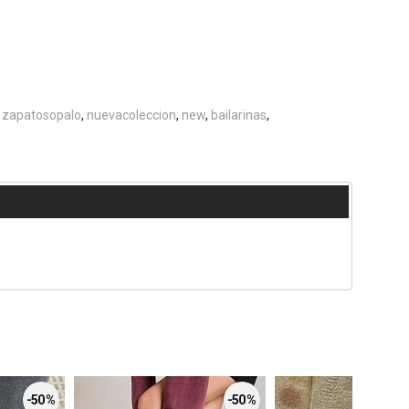
zapatosopalo
nuevacoleccion
new
bailarinas
-50 %
-50 %