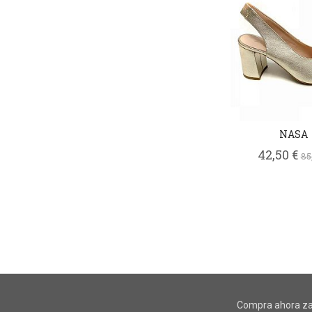
NASA
42,50 €
85
Compra ahora za