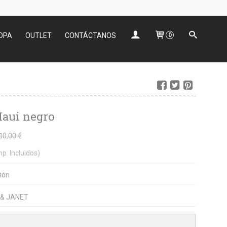
OPA
OUTLET
CONTÁCTANOS
0
aui negro
10,00 €
mp. Incluidos)
ión
 & JANET