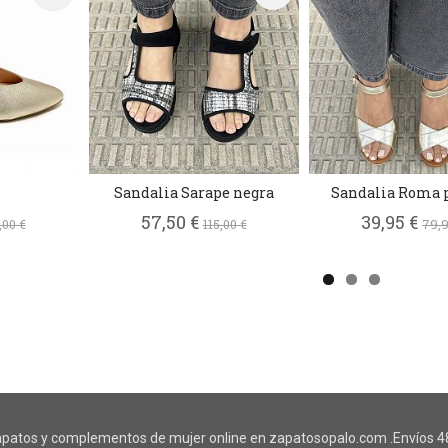
Sandalia Sarape negra
Sandalia Roma 
57,50 €
39,95 €
,00 €
115,00 €
79,9
patos y complementos de mujer online en zapatosopalo.com .Envíos 48