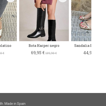
platino
Bota Harper negro
Sandalia Palmira 
69,95 €
44,95 €
0 €
139,90 €
89,90
h. Made in Spain