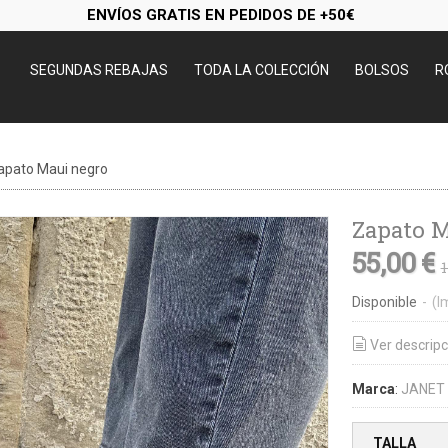
ENVÍOS GRATIS EN PEDIDOS DE +50€
SEGUNDAS REBAJAS
TODA LA COLECCIÓN
BOLSOS
R
apato Maui negro
Zapato M
55,00 €
1
Disponible
-
(I
Ver descripc
Marca
:
JANET
TALLA