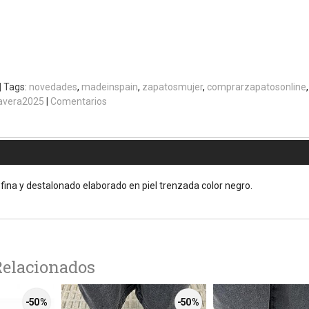
|
Tags:
novedades
madeinspain
zapatosmujer
comprarzapatosonline
avera2025
|
Comentarios
fina y destalonado elaborado en piel trenzada color negro.
Relacionados
-50 %
-50 %