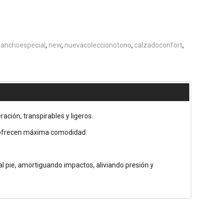
anchoespecial
new
nuevacoleccionotono
calzadoconfort
ción, transpirables y ligeros.
te ofrecen máxima comodidad.
l pie, amortiguando impactos, aliviando presión y