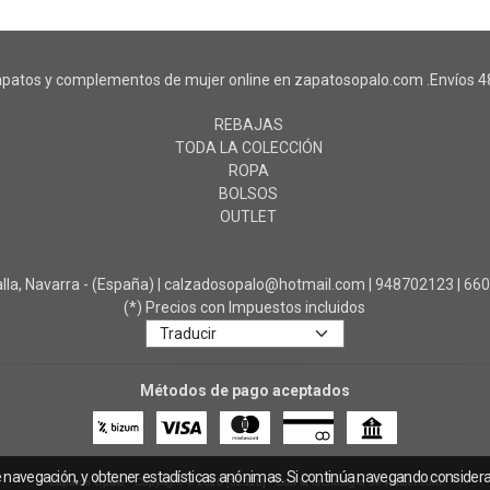
patos y complementos de mujer online en zapatosopalo.com .Envíos 48
REBAJAS
TODA LA COLECCIÓN
ROPA
BOLSOS
OUTLET
a, Navarra - (España) | calzadosopalo@hotmail.com |
948702123
|
66
(*) Precios con Impuestos incluidos
Métodos de pago aceptados
e navegación, y obtener estadísticas anónimas. Si continúa navegando consider
Zapatos Ópalo
- Copyright © 2026 [32328] - Con la tecnología de Palbin.com