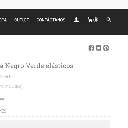
OPA
OUTLET
CONTÁCTANOS
0
a Negro Verde elásticos
9,95 €
mp. Incluidos)
ión
IES