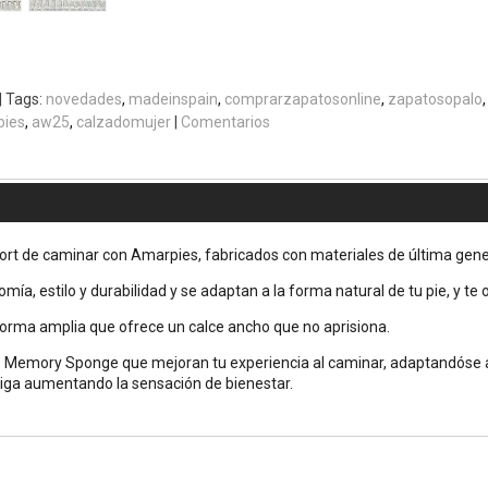
|
Tags:
novedades
madeinspain
comprarzapatosonline
zapatosopalo
pies
aw25
calzadomujer
|
Comentarios
ort de caminar con Amarpies, fabricados con materiales de última genera
ía, estilo y durabilidad y se adaptan a la forma natural de tu pie, y 
orma amplia que ofrece un calce ancho que no aprisiona.
ble Memory Sponge que mejoran tu experiencia al caminar, adaptandóse a
tiga aumentando la sensación de bienestar.