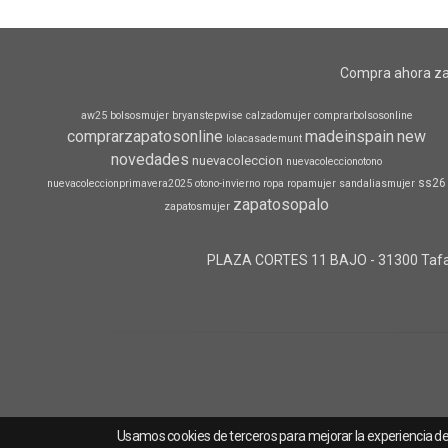
Compra ahora za
aw25
bolsosmujer
bryanstepwise
calzadomujer
comprarbolsosonline
comprarzapatosonline
madeinspain
new
lolacasademunt
novedades
nuevacoleccion
nuevacoleccionotono
ss26
nuevacoleccionprimavera2025
otono-invierno
ropa
ropamujer
sandaliasmujer
zapatosopalo
zapatosmujer
PLAZA CORTES 11 BAJO - 31300 Tafall
Usamos cookies de terceros para mejorar la experiencia d