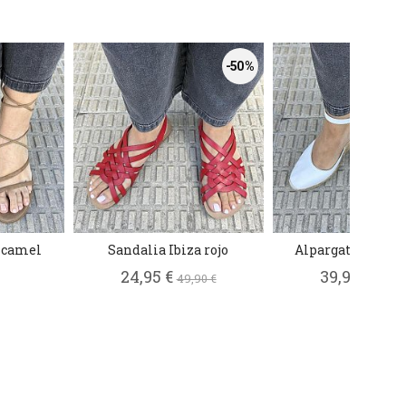
-50 %
 camel
Sandalia Ibiza rojo
Alpargata Costa 
24,95 €
39,98 €
49,90 €
79,95