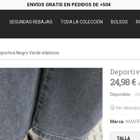
ENVÍOS GRATIS EN PEDIDOS DE +50€
SEGUNDAS REBAJAS
TODA LA COLECCIÓN
BOLSOS
R
eportiva Negro Verde elásticos
Deportiv
24,98 €
4
Disponible
-
(I
Ver descripc
Marca
:
AMARP
TALLA