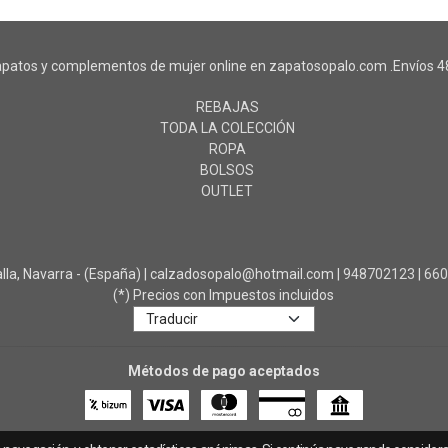
patos y complementos de mujer online en zapatosopalo.com .Envíos 48
REBAJAS
TODA LA COLECCIÓN
ROPA
BOLSOS
OUTLET
a, Navarra - (España) | calzadosopalo@hotmail.com |
948702123
|
66
(*) Precios con Impuestos incluidos
Métodos de pago aceptados