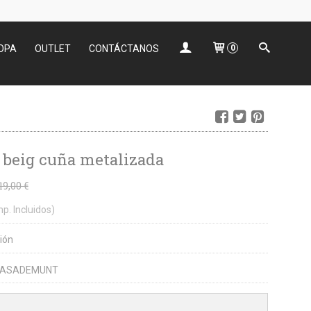
OPA
OUTLET
CONTÁCTANOS
0
 beig cuña metalizada
19,00 €
mp. Incluidos)
ión
CASADEMUNT