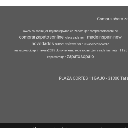
Compra ahora za
aw25
bolsosmujer
bryanstepwise
calzadomujer
comprarbolsosonline
comprarzapatosonline
madeinspain
new
lolacasademunt
novedades
nuevacoleccion
nuevacoleccionotono
ss26
nuevacoleccionprimavera2025
otono-invierno
ropa
ropamujer
sandaliasmujer
zapatosopalo
zapatosmujer
PLAZA CORTES 11 BAJO - 31300 Tafall