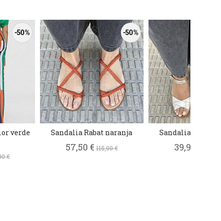
-50 %
-50 %
or verde
Sandalia Rabat naranja
Sandalia Roma p
57,50 €
39,95 €
115,00 €
79,90
00 €