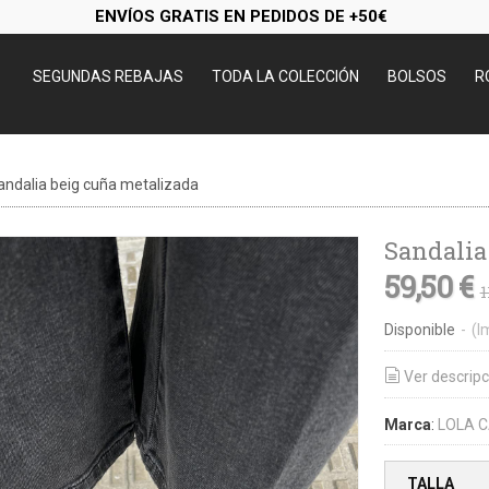
ENVÍOS GRATIS EN PEDIDOS DE +50€
SEGUNDAS REBAJAS
TODA LA COLECCIÓN
BOLSOS
R
andalia beig cuña metalizada
Sandalia
59,50 €
1
Disponible
-
(I
Ver descripc
Marca
:
LOLA 
TALLA