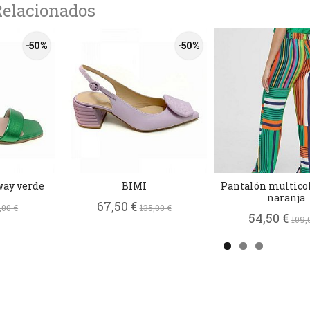
Relacionados
-50 %
-50 %
way verde
BIMI
Pantalón multicol
naranja
67,50 €
,00 €
135,00 €
54,50 €
109,