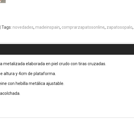
|
Tags:
novedades
madeinspain
comprarzapatosonline
zapatosopalo
a metalizada elaborada en piel crudo con tiras cruzadas.
e altura y 4cm de plataforma.
ine con hebilla metálica ajustable.
a acolchada.