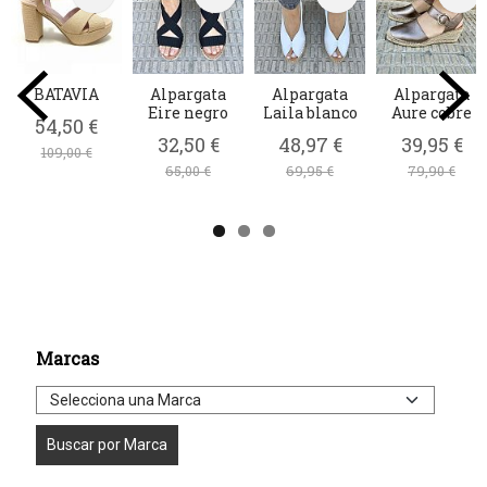
BATAVIA
Alpargata
Alpargata
Alpargata
Eire negro
Laila blanco
Aure cobre
54,50 €
32,50 €
48,97 €
39,95 €
109,00 €
65,00 €
69,95 €
79,90 €
Marcas