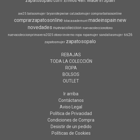
zapatosopalo.com .Envíos 48h. Made in Spain
aw25
bolsosmujer
bryanstepwise
calzadomujer
comprarbolsosonline
comprarzapatosonline
madeinspain
new
lolacasademunt
novedades
nuevacoleccion
nuevacoleccionotono
ss26
nuevacoleccionprimavera2025
otono-invierno
ropa
ropamujer
sandaliasmujer
zapatosopalo
zapatosmujer
REBAJAS
TODA LA COLECCIÓN
ROPA
BOLSOS
OUTLET
Ir arriba
Contáctanos
Aviso Legal
Política de Privacidad
Condiciones de Compra
Desistir de un pedido
Políticas de Cookies