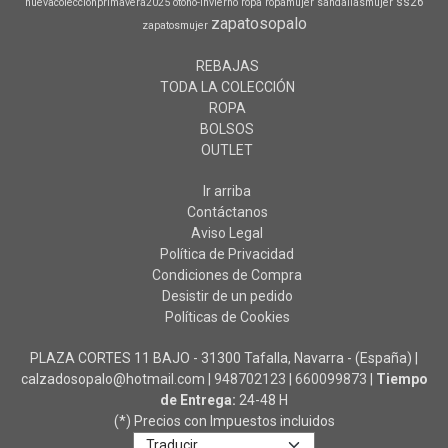
ss26
nuevacoleccionprimavera2025
otono-invierno
ropa
ropamujer
sandaliasmujer
zapatosopalo
zapatosmujer
REBAJAS
TODA LA COLECCIÓN
ROPA
BOLSOS
OUTLET
Ir arriba
Contáctanos
Aviso Legal
Política de Privacidad
Condiciones de Compra
Desistir de un pedido
Políticas de Cookies
PLAZA CORTES 11 BAJO - 31300 Tafalla, Navarra - (España) |
calzadosopalo@hotmail.com |
948702123
|
660099873
|
Tiempo
de Entrega:
24-48 H
(*) Precios con Impuestos incluidos