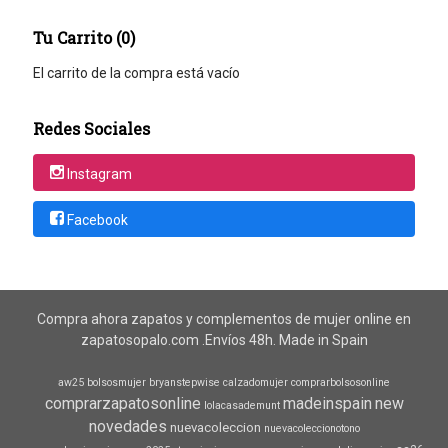
Tu Carrito (0)
El carrito de la compra está vacío
Redes Sociales
Instagram
Facebook
Compra ahora zapatos y complementos de mujer online en
zapatosopalo.com .Envíos 48h. Made in Spain
aw25
bolsosmujer
bryanstepwise
calzadomujer
comprarbolsosonline
comprarzapatosonline
madeinspain
new
lolacasademunt
novedades
nuevacoleccion
nuevacoleccionotono