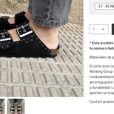
* Este modelo 
tu número habi
Materiales de p
El corte está c
Working Group (
medioambiental
amortiguación ó
y durabilidad. 
aportan un toqu
Confort anatóm