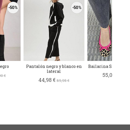
-50 %
-50 %
negro
Pantalón negro y blanco en
Bailarina Savanna l
lateral
55,00 €
90 €
110,00
44,98 €
89,95 €