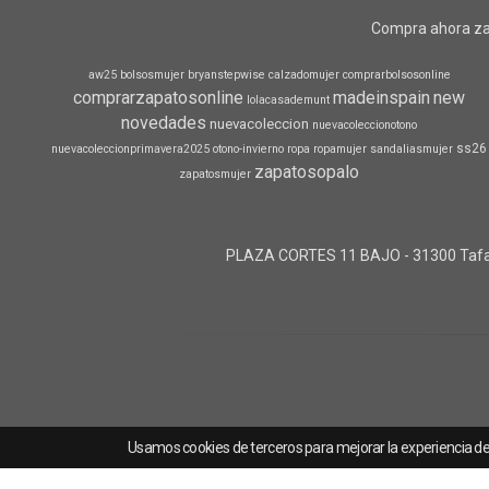
Compra ahora za
aw25
bolsosmujer
bryanstepwise
calzadomujer
comprarbolsosonline
comprarzapatosonline
madeinspain
new
lolacasademunt
novedades
nuevacoleccion
nuevacoleccionotono
ss26
nuevacoleccionprimavera2025
otono-invierno
ropa
ropamujer
sandaliasmujer
zapatosopalo
zapatosmujer
PLAZA CORTES 11 BAJO - 31300 Tafall
Usamos cookies de terceros para mejorar la experiencia d