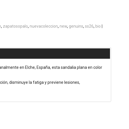
e
zapatosopalo
nuevacoleccion
new
genuins
ss26
bio
|
analmente en Elche, España, esta sandalia plana en color
ción, disminuye la fatiga y previene lesiones,