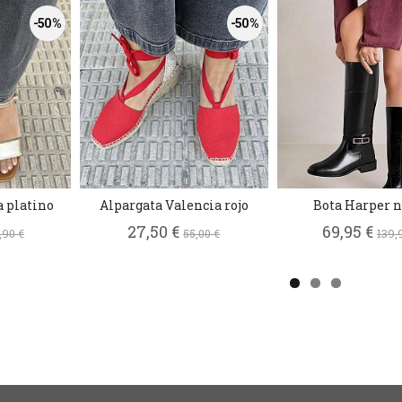
-50 %
-50 %
 platino
Alpargata Valencia rojo
Bota Harper 
27,50 €
69,95 €
,90 €
55,00 €
139,