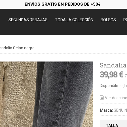
ENVÍOS GRATIS EN PEDIDOS DE +50€
SEGUNDAS REBAJAS
TODA LA COLECCIÓN
BOLSOS
R
andalia Gelan negro
Sandalia
39,98 €
7
Disponible
-
(I
Ver descripc
Marca
:
GENUI
TALLA