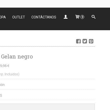
OPA
OUTLET
CONTÁCTANOS
0
 Gelan negro
9,95 €
mp. Incluidos)
ión
NS