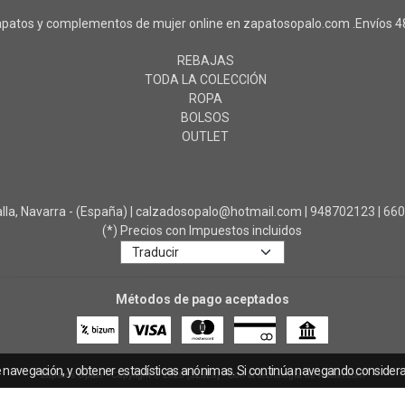
patos y complementos de mujer online en zapatosopalo.com .Envíos 48
REBAJAS
TODA LA COLECCIÓN
ROPA
BOLSOS
OUTLET
a, Navarra - (España) | calzadosopalo@hotmail.com |
948702123
|
66
(*) Precios con Impuestos incluidos
Métodos de pago aceptados
e navegación, y obtener estadísticas anónimas. Si continúa navegando consider
Zapatos Ópalo
- Copyright © 2026 [32328] - Con la tecnología de Palbin.com