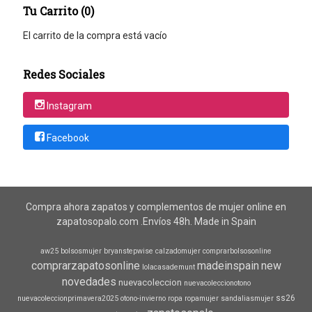
Tu Carrito (0)
El carrito de la compra está vacío
Redes Sociales
Instagram
Facebook
Compra ahora zapatos y complementos de mujer online en
zapatosopalo.com .Envíos 48h. Made in Spain
aw25
bolsosmujer
bryanstepwise
calzadomujer
comprarbolsosonline
comprarzapatosonline
madeinspain
new
lolacasademunt
novedades
nuevacoleccion
nuevacoleccionotono
ss26
nuevacoleccionprimavera2025
otono-invierno
ropa
ropamujer
sandaliasmujer