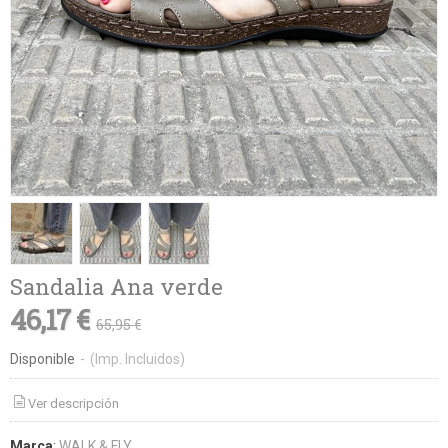
Sandalia Ana verde
46,17 €
65,95 €
Disponible
-
(Imp. Incluidos)
Ver descripción
Marca
:
WALK & FLY