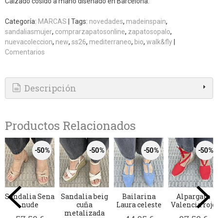
Calzado cosido a mano diseñado en Barcelona.
Categoría:
MARCAS
|
Tags:
novedades
madeinspain
sandaliasmujer
comprarzapatosonline
zapatosopalo
nuevacoleccion
new
ss26
mediterraneo
bio
walk&fly
|
Comentarios
Descripción
Productos Relacionados
-50 %
-50 %
-50 %
-50 %
Sandalia Sena
Sandalia beig
Bailarina
Alpargata
nude
cuña
Laura celeste
Valencia rojo
metalizada