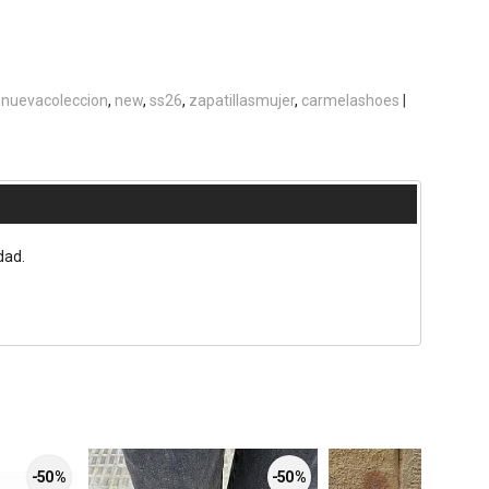
nuevacoleccion
new
ss26
zapatillasmujer
carmelashoes
|
dad.
-50 %
-50 %