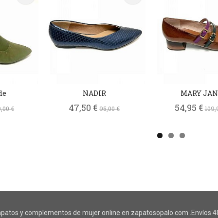
de
NADIR
MARY JAN
47,50 €
54,95 €
,00 €
95,00 €
109,
patos y complementos de mujer online en zapatosopalo.com .Envíos 48