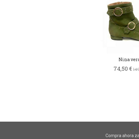
Nina ver
74,50 €
149
Compra ahora za