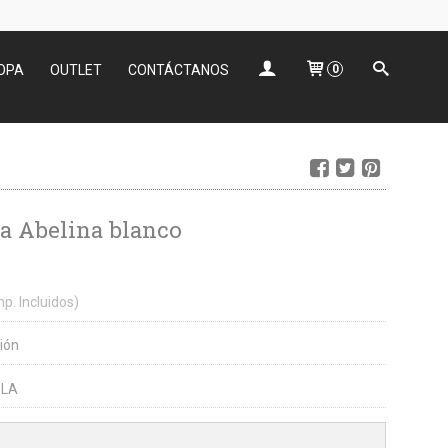
OPA
OUTLET
CONTÁCTANOS
0
a Abelina blanco
mp. Incluidos)
ión
LA