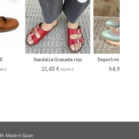
E
Sandalia Granada rojo
Deportivo Elsa mul
21,45 €
64,95 €
90 €
42,90 €
129,9
h. Made in Spain