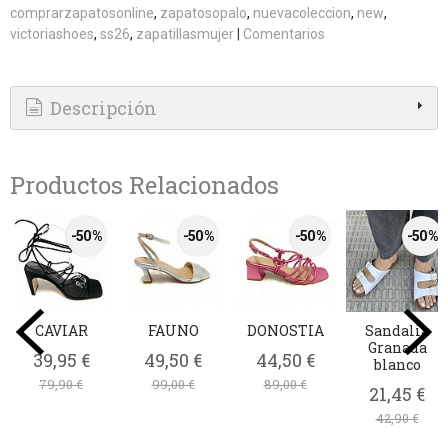
comprarzapatosonline
zapatosopalo
nuevacoleccion
new
victoriashoes
ss26
zapatillasmujer
|
Comentarios
Descripción
Productos Relacionados
-50 %
-50 %
-50 %
-50 %
CAVIAR
FAUNO
DONOSTIA
Sandalia
Granada
39,95 €
49,50 €
44,50 €
blanco
79,90 €
99,00 €
89,00 €
21,45 €
42,90 €