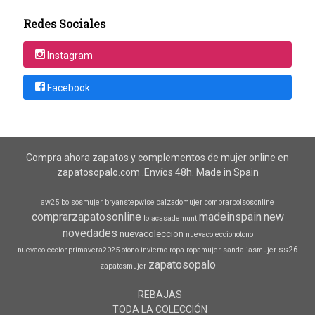
Redes Sociales
Instagram
Facebook
Compra ahora zapatos y complementos de mujer online en
zapatosopalo.com .Envíos 48h. Made in Spain
aw25
bolsosmujer
bryanstepwise
calzadomujer
comprarbolsosonline
comprarzapatosonline
madeinspain
new
lolacasademunt
novedades
nuevacoleccion
nuevacoleccionotono
ss26
nuevacoleccionprimavera2025
otono-invierno
ropa
ropamujer
sandaliasmujer
zapatosopalo
zapatosmujer
REBAJAS
TODA LA COLECCIÓN