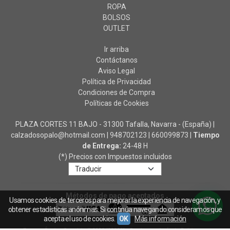
ROPA
BOLSOS
OUTLET
Ir arriba
Contáctanos
Aviso Legal
Política de Privacidad
Condiciones de Compra
Políticas de Cookies
PLAZA CORTES 11 BAJO - 31300 Tafalla, Navarra - (España) |
calzadosopalo@hotmail.com |
948702123
|
660099873
|
Tiempo
de Entrega:
24-48 H
(*) Precios con Impuestos incluidos
Métodos de pago aceptados
Usamos cookies de terceros para mejorar la experiencia de navegación, y
obtener estadísticas anónimas. Si continúa navegando consideramos que
acepta el uso de cookies.
OK
Más información
Zapatos Ópalo
- Copyright © 2026 [32328] - Con la tecnología de Palbin.com