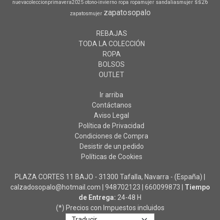
ss26
nuevacoleccionprimavera2025
otono-invierno
ropa
ropamujer
sandaliasmujer
zapatosopalo
zapatosmujer
REBAJAS
TODA LA COLECCIÓN
ROPA
BOLSOS
OUTLET
Ir arriba
Contáctanos
Aviso Legal
Política de Privacidad
Condiciones de Compra
Desistir de un pedido
Políticas de Cookies
PLAZA CORTES 11 BAJO - 31300 Tafalla, Navarra - (España) |
calzadosopalo@hotmail.com |
948702123
|
660099873
|
Tiempo
de Entrega:
24-48 H
(*) Precios con Impuestos incluidos