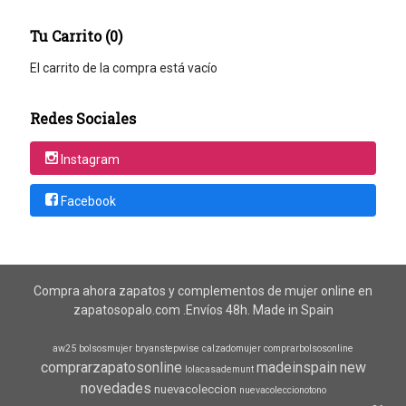
Tu Carrito (0)
El carrito de la compra está vacío
Redes Sociales
Instagram
Facebook
Compra ahora zapatos y complementos de mujer online en
zapatosopalo.com .Envíos 48h. Made in Spain
aw25
bolsosmujer
bryanstepwise
calzadomujer
comprarbolsosonline
comprarzapatosonline
madeinspain
new
lolacasademunt
novedades
nuevacoleccion
nuevacoleccionotono