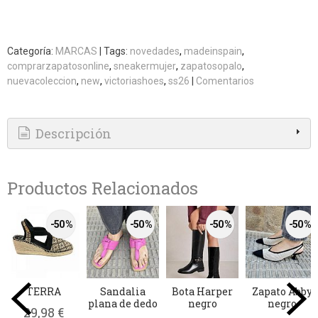
Categoría:
MARCAS
|
Tags:
novedades
madeinspain
comprarzapatosonline
sneakermujer
zapatosopalo
nuevacoleccion
new
victoriashoes
ss26
|
Comentarios
Descripción
Productos Relacionados
-50 %
-50 %
-50 %
-50 %
TERRA
Sandalia
Bota Harper
Zapato Abby
plana de dedo
negro
negro
29,98 €