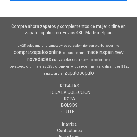
Compra ahora zapatos y complementos de mujer online en
zapatosopalo.com .Envíos 48h. Made in Spain
aw25
bolsosmujer
bryanstepwise
calzadomujer
comprarbolsosonline
comprarzapatosonline
madeinspain
new
lolacasademunt
novedades
nuevacoleccion
nuevacoleccionotono
ss26
nuevacoleccionprimavera2025
otono-invierno
ropa
ropamujer
sandaliasmujer
zapatosopalo
zapatosmujer
REBAJAS
TODA LA COLECCIÓN
ROPA
BOLSOS
OUTLET
Ir arriba
Contáctanos
Aviso Legal